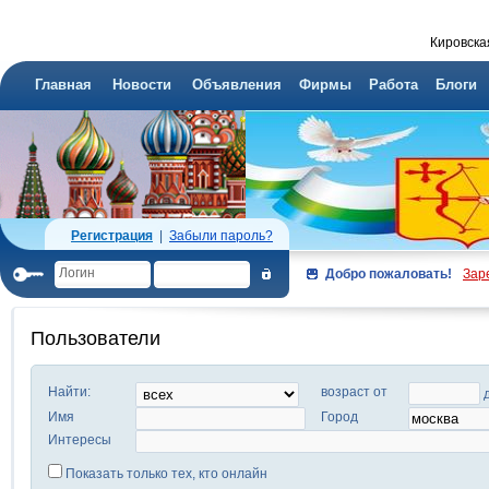
Кировска
Главная
Новости
Объявления
Фирмы
Работа
Блоги
Регистрация
|
Забыли пароль?
Добро пожаловать!
Зар
Пользователи
Найти:
возраст от
Имя
Город
Интересы
Показать только тех, кто онлайн