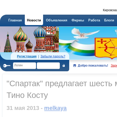
Кировска
Главная
Новости
Объявления
Фирмы
Работа
Блоги
Регистрация
|
Забыли пароль?
Добро пожаловать!
Зар
"Спартак" предлагает шесть 
Тино Косту
31 мая 2013 -
melkaya