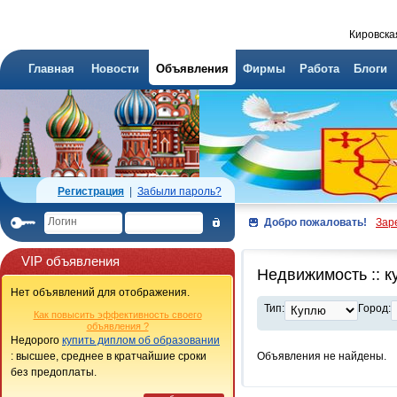
Кировска
Главная
Новости
Объявления
Фирмы
Работа
Блоги
Регистрация
|
Забыли пароль?
Добро пожаловать!
Зар
VIP объявления
Недвижимость :: 
Нет объявлений для отображения.
Тип:
Город:
Как повысить эффективность своего
объявления ?
Недорого
купить диплом об образовании
: высшее, среднее в кратчайшие сроки
Объявления не найдены.
без предоплаты.