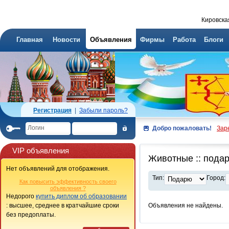
Кировска
Главная
Новости
Объявления
Фирмы
Работа
Блоги
Регистрация
|
Забыли пароль?
Добро пожаловать!
Зар
VIP объявления
Животные :: под
Нет объявлений для отображения.
Тип:
Город:
Как повысить эффективность своего
объявления ?
Недорого
купить диплом об образовании
: высшее, среднее в кратчайшие сроки
Объявления не найдены.
без предоплаты.