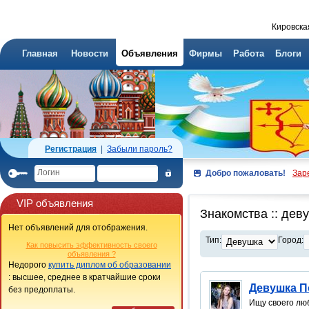
Кировска
Главная
Новости
Объявления
Фирмы
Работа
Блоги
Регистрация
|
Забыли пароль?
Добро пожаловать!
Зар
VIP объявления
Знакомства :: де
Нет объявлений для отображения.
Тип:
Город:
Как повысить эффективность своего
объявления ?
Недорого
купить диплом об образовании
: высшее, среднее в кратчайшие сроки
Девушка П
без предоплаты.
Ищу своего лю