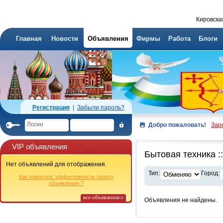
Кировска
Главная
Новости
Объявления
Фирмы
Работа
Блоги
Регистрация
|
Забыли пароль?
Добро пожаловать!
Зар
VIP объявления
Бытовая техника 
Нет объявлений для отображения.
Тип:
Город:
Как повысить эффективность своего
объявления ?
все объявления
Объявления не найдены.