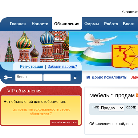
Кировска
Главная
Новости
Объявления
Фирмы
Работа
Блоги
Регистрация
|
Забыли пароль?
Добро пожаловать!
Зар
VIP объявления
Мебель :: продам
Нет объявлений для отображения.
Тип:
Город:
Как повысить эффективность своего
объявления ?
все объявления
Объявления не найдены.