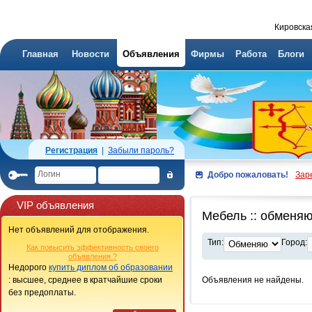
Кировска
Главная
Новости
Объявления
Фирмы
Работа
Блоги
Регистрация
|
Забыли пароль?
Добро пожаловать!
Зар
VIP объявления
Мебель :: обменя
Нет объявлений для отображения.
Тип:
Город:
Как повысить эффективность своего
объявления ?
Недорого
купить диплом об образовании
: высшее, среднее в кратчайшие сроки
Объявления не найдены.
без предоплаты.