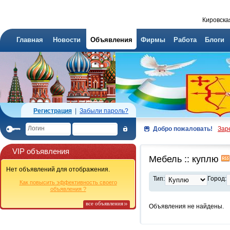
Кировска
Главная
Новости
Объявления
Фирмы
Работа
Блоги
Регистрация
|
Забыли пароль?
Добро пожаловать!
Зар
VIP объявления
Мебель :: куплю
Нет объявлений для отображения.
Тип:
Город:
Как повысить эффективность своего
объявления ?
все объявления
Объявления не найдены.