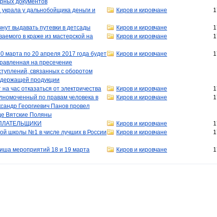
арных документов
украла у дальнобойщика деньги и
Киров и кировчане
1
чнут выдавать путевки в детсады
Киров и кировчане
1
аемого в краже из мастерской на
Киров и кировчане
1
20 марта по 20 апреля 2017 года будет
Киров и кировчане
1
правленная на пресечение
туплений, связанных с оборотом
одержащей продукции
на час отказаться от электричества
Киров и кировчане
1
олномоченный по правам человека в
Киров и кировчане
1
ксандр Георгиевич Панов провел
де Вятские Поляны
ПЛАТЕЛЬЩИКИ
Киров и кировчане
1
ой школы №1 в числе лучших в России
Киров и кировчане
1
иша мероприятий 18 и 19 марта
Киров и кировчане
1