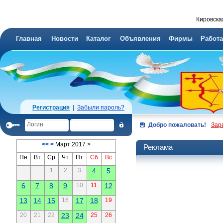
Кировска
Главная
Новости
Каталог
Объявления
Фирмы
Работа
Регистрация
|
Забыли пароль?
Добро пожаловать!
Зар
<<
<
Март 2017 >
Реклама
Пн
Вт
Ср
Чт
Пт
Сб
Вс
1
2
3
4
5
6
7
8
9
10
11
12
13
14
15
16
17
18
19
20
21
22
23
24
25
26