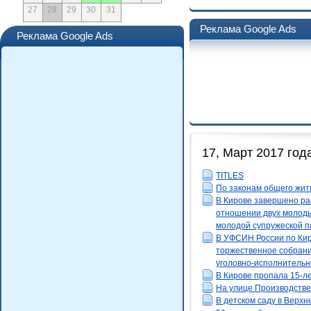
27
28
29
30
31
Реклама Google Ads
Реклама Google Ads
17, Март 2017 год
TITLES
По законам общего жит
В Кирове завершено ра
отношении двух молоды
молодой супружеской 
В УФСИН России по Кир
торжественное собран
уголовно-исполнительн
В Кирове пропала 15-л
На улице Производстве
В детском саду в Верх