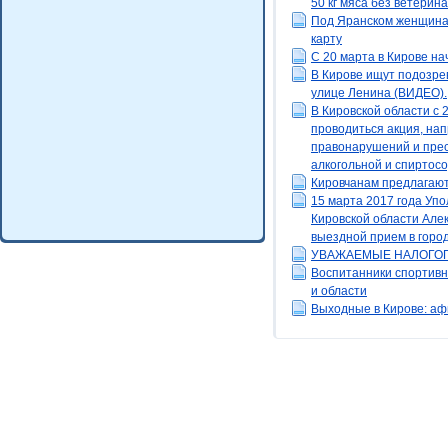
50 кг мяса без ветерин
Под Яранском женщина 
карту
С 20 марта в Кирове на
В Кирове ищут подозрев
улице Ленина (ВИДЕО).
В Кировской области с 
проводиться акция, на
правонарушений и прес
алкогольной и спиртос
Кировчанам предлагают 
15 марта 2017 года Уп
Кировской области Але
выездной прием в горо
УВАЖАЕМЫЕ НАЛОГО
Воспитанники спортивн
и области
Выходные в Кирове: аф