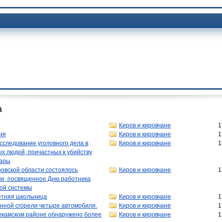
а
Киров и кировчане
1
ия
Киров и кировчане
1
сследование уголовного дела в
Киров и кировчане
1
х людей, причастных к убийству
пары
овской области состоялось
Киров и кировчане
1
ие, посвященное Дню работника
ой системы
етняя школьница
Киров и кировчане
1
нной сгорели четыре автомобиля.
Киров и кировчане
1
некамском районе обнаружено более
Киров и кировчане
1