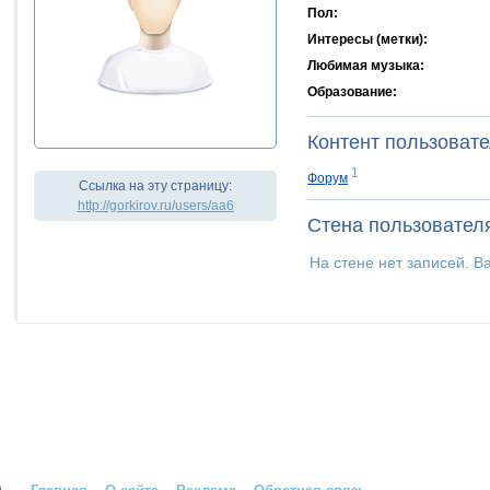
Пол:
Интересы (метки):
Любимая музыка:
Образование:
Контент пользоват
1
Форум
Ссылка на эту страницу:
http://gorkirov.ru/users/aa6
Стена пользовател
На стене нет записей. В