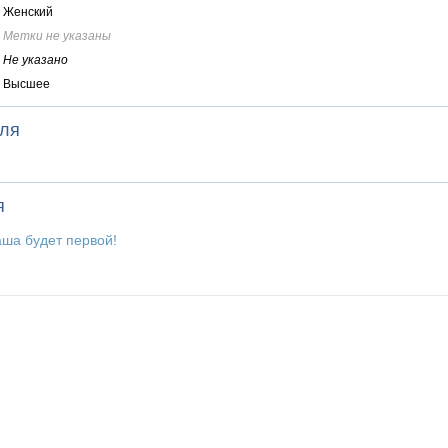
Женский
Метки не указаны
Не указано
Высшее
еля
я
аша будет первой!