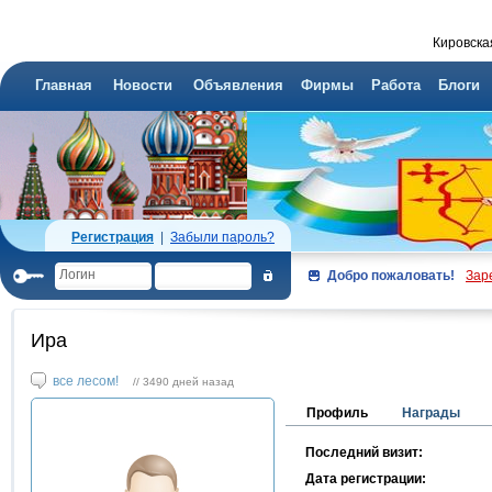
Кировска
Главная
Новости
Объявления
Фирмы
Работа
Блоги
Регистрация
|
Забыли пароль?
Добро пожаловать!
Зар
Ира
все лесом!
// 3490 дней назад
Профиль
Награды
Последний визит:
Дата регистрации: