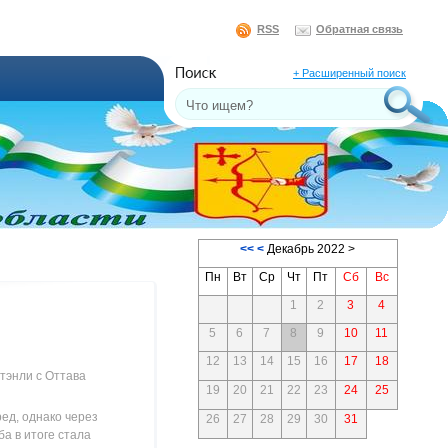
RSS
Обратная связь
+ Расширенный поиск
<<
<
Декабрь 2022 >
Пн
Вт
Ср
Чт
Пт
Сб
Вс
1
2
3
4
5
6
7
8
9
10
11
12
13
14
15
16
17
18
тэнли с Оттава
19
20
21
22
23
24
25
ед, однако через
26
27
28
29
30
31
а в итоге стала