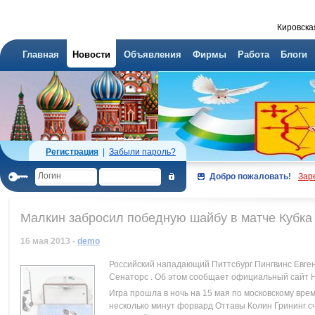
Кировска
Главная
Новости
Объявления
Фирмы
Работа
Блоги
Регистрация
|
Забыли пароль?
Добро пожаловать!
Зар
Малкин забросил победную шайбу в матче Кубка
16 мая 2013 -
demo
Российский нападающий Питтсбург Пингвинс Евген
Сенаторс . Об этом сообщает официальный сайт 
Игра прошла в ночь на 15 мая по московскому вре
несколько минут форвард Оттавы Колин Грининг сч