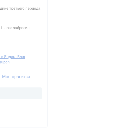
едине третьего периода
а Шаркс забросил
Мне нравится