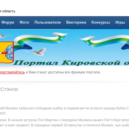
я область
Форум
Фото
Пользователи
Викторина
Конкурсы
Игры
егистрируйтесь
и Вам станут доступны все функции портала.
 Стэнли
ий Малкин забросил победную шайбу в первом матче второго раунда Кубка С
НХЛ.
мени. В начале встречи Пол Мартин с передачи Малкина вывел Питтсбург впер
ет в игре сравнял. В середине первой 20-минутки отличился Малкин, чья шайб