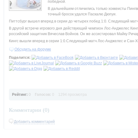
победной.
В дальнейшем отличились только хоккеисты Пингви
точный бросок удался Паскалю Дюпуи.
Питтсбург вышел вперед в серии до четырех побед 1:0. Следующий матч
В другой встрече игрового дня действующий чемпион Лос-Анджелес Кингс 
российский защитник Вячеслав Войнов. Он же ассистировал Майку Ричар
Кингс вышли вперед в серии 1:0.Следующий матч Лос-Анджелес и Сан-Х
Обсудить на форуме
Поделится:
Рейтинг:
0
Голосов:
0
1294 просмотра
Комментарии (
0
)
Добавить комментарий