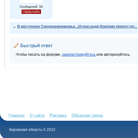
Сообщений: 34
Оффлайн
←
В восточное Средиземноморье...
|
Александр Кокорин пропустит...
Быстрый ответ
Чтобы писать на форуме,
зарегистрируйтесь
или авторизуйтесь.
Главная
О сайте
Реклама
Обратная связь
Кировская область © 2022