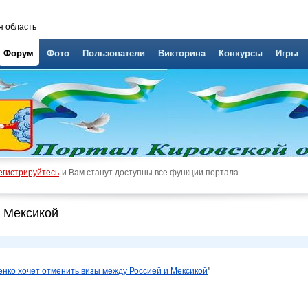
я область
Форум
Фото
Пользователи
Викторина
Конкурсы
Игры
егистрируйтесь
и Вам станут доступны все функции портала.
и Мексикой
нко хочет отменить визы между Россией и Мексикой
"