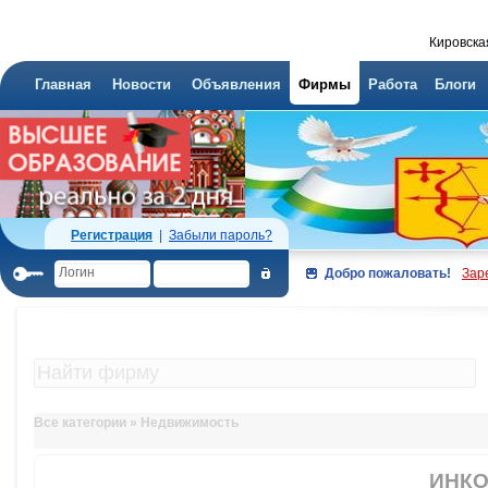
Кировска
Главная
Новости
Объявления
Фирмы
Работа
Блоги
Регистрация
|
Забыли пароль?
Добро пожаловать!
Зар
Все категории
»
Недвижимость
ИНКО