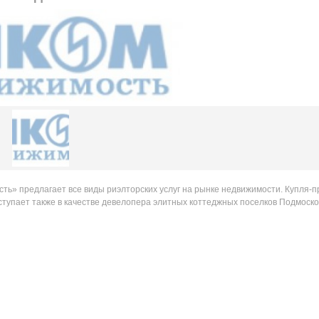
» предлагает все виды риэлторских услуг на рынке недвижимости. Купля-
ыступает также в качестве девелопера элитных коттеджных поселков Подмоск