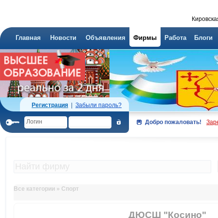
Кировска
Главная
Новости
Объявления
Фирмы
Работа
Блоги
Регистрация
|
Забыли пароль?
Добро пожаловать!
Зар
Все категории
»
Спорт
ДЮСШ "Косино"